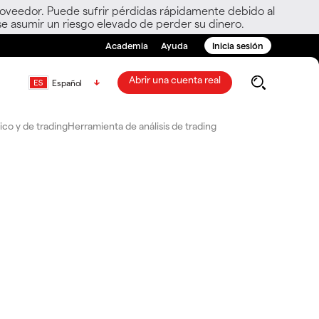
roveedor. Puede sufrir pérdidas rápidamente debido al
e asumir un riesgo elevado de perder su dinero.
Academia
Ayuda
Inicia sesión
Abrir una cuenta real
Español
co y de trading
Herramienta de análisis de trading