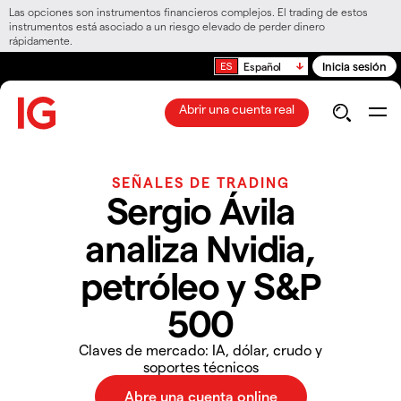
Las opciones son instrumentos financieros complejos. El trading de estos
instrumentos está asociado a un riesgo elevado de perder dinero
rápidamente.
Inicia sesión
Español
Abrir una cuenta real
SEÑALES DE TRADING
Sergio Ávila
analiza Nvidia,
petróleo y S&P
500
Claves de mercado: IA, dólar, crudo y
soportes técnicos