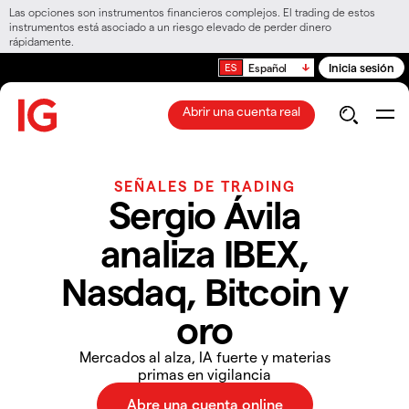
Las opciones son instrumentos financieros complejos. El trading de estos
instrumentos está asociado a un riesgo elevado de perder dinero
rápidamente.
Inicia sesión
Español
Abrir una cuenta real
SEÑALES DE TRADING
Sergio Ávila
analiza IBEX,
Nasdaq, Bitcoin y
oro
Mercados al alza, IA fuerte y materias
primas en vigilancia