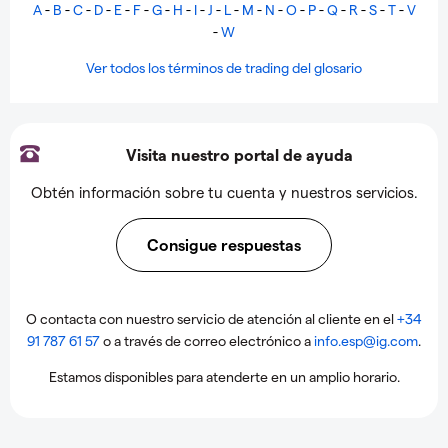
A
-
B
-
C
-
D
-
E
-
F
-
G
-
H
-
I
-
J
-
L
-
M
-
N
-
O
-
P
-
Q
-
R
-
S
-
T
-
V
-
W
Ver todos los términos de trading del glosario
Visita nuestro portal de ayuda
Obtén información sobre tu cuenta y nuestros servicios.
Consigue respuestas
O contacta con nuestro servicio de atención al cliente en el
+34
91 787 61 57
o a través de correo electrónico a
info.esp@ig.com
.
Estamos disponibles para atenderte en un amplio horario.