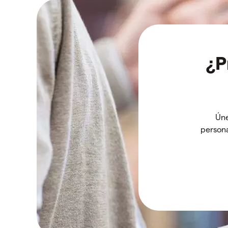
¿P
Úne
persona