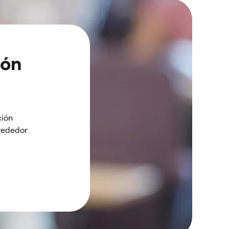
ión
ción
lrededor