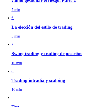
Cómo gestionar el riesgo. Parte 2
7 min
6
La elección del estilo de trading
3 min
7
Swing trading y trading de posición
10 min
8
Trading intradía y scalping
10 min
Test