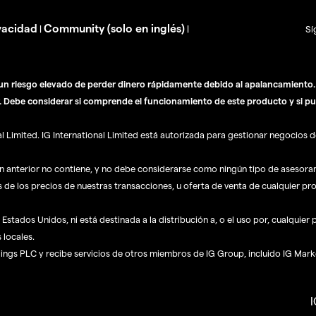
vacidad
Community (solo en inglés)
|
|
Sí
n riesgo elevado de perder dinero rápidamente debido al apalancamiento. E
. Debe considerar si comprende el funcionamiento de este producto y si pu
Limited. IG International Limited está autorizada para gestionar negocios de
ón anterior no contiene, y no debe considerarse como ningún tipo de asesor
s de los precios de nuestras transacciones, u oferta de venta de cualquier pr
Estados Unidos, ni está destinada a la distribución a, o el uso por, cualquier
 locales.
dings PLC y recibe servicios de otros miembros de IG Group, incluido IG Mark