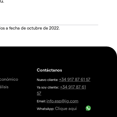
IG.
dos a fecha de octubre de 2022.
Contáctanos
económico
+34 917 87 61 57
Nuevo cliente:
lisis
+34 917 87 61
Ya soy cliente::
57
info.esp@ig.com
Email
:
Clique aqui
WhatsApp: