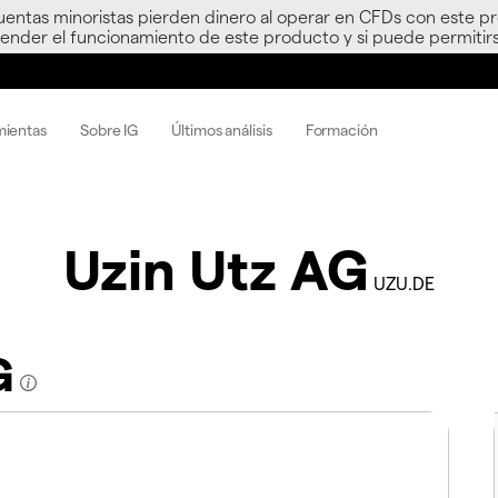
uentas minoristas pierden dinero al operar en CFDs con este p
nder el funcionamiento de este producto y si puede permitirs
mientas
Sobre IG
Últimos análisis
Formación
Uzin Utz AG
UZU.DE
G