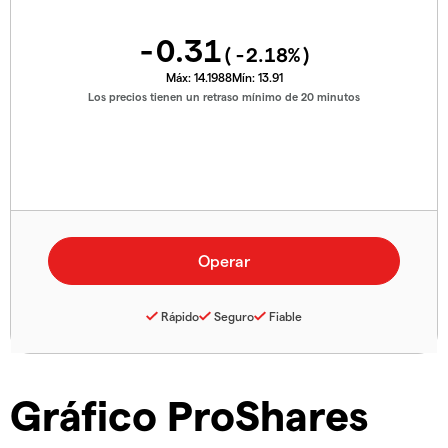
-0.31
(
-2.18
%)
Máx:
14.1988
Mín:
13.91
Los precios tienen un retraso mínimo de 20 minutos
Rápido
Seguro
Fiable
Gráfico ProShares