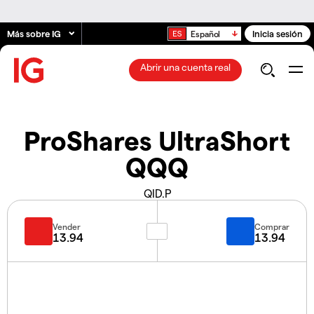
Más sobre IG
Inicia sesión
Español
Abrir una cuenta real
ProShares UltraShort
QQQ
QID.P
Vender
Comprar
13.94
13.94