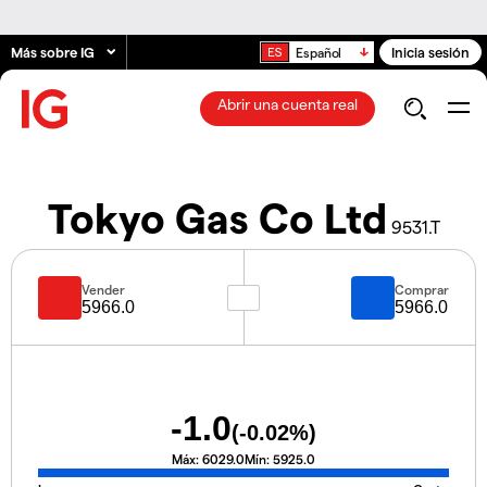
Más sobre IG
Inicia sesión
Español
Abrir una cuenta real
Tokyo Gas Co Ltd
9531.T
Vender
Comprar
5966.0
5966.0
-1.0
(
-0.02
%)
Máx:
6029.0
Mín:
5925.0