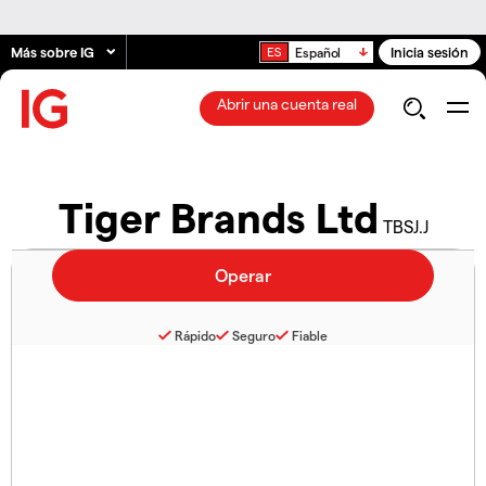
Más sobre IG
Inicia sesión
Español
Abrir una cuenta real
Tiger Brands Ltd
TBSJ.J
Rápido
Seguro
Fiable