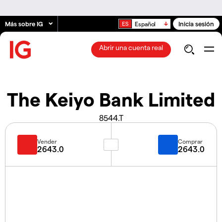
Más sobre IG
Inicia sesión
Español
Abrir una cuenta real
The Keiyo Bank Limited
8544.T
Vender
Comprar
2643.0
2643.0