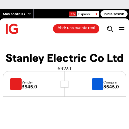
Más sobre IG
Inicia sesión
Español
Abrir una cuenta real
Stanley Electric Co Ltd
6923.T
Vender
Comprar
3545.0
3545.0