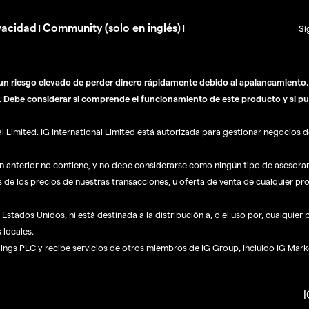
vacidad
Community (solo en inglés)
|
|
Sí
n riesgo elevado de perder dinero rápidamente debido al apalancamiento. E
. Debe considerar si comprende el funcionamiento de este producto y si pu
Limited. IG International Limited está autorizada para gestionar negocios de
ón anterior no contiene, y no debe considerarse como ningún tipo de asesor
s de los precios de nuestras transacciones, u oferta de venta de cualquier pr
Estados Unidos, ni está destinada a la distribución a, o el uso por, cualquier
 locales.
dings PLC y recibe servicios de otros miembros de IG Group, incluido IG Mark