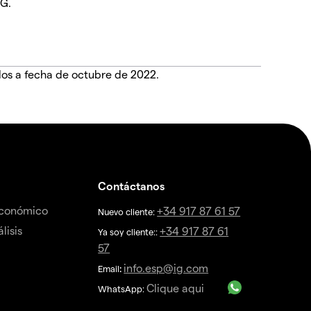
IG.
dos a fecha de octubre de 2022.
Contáctanos
económico
+34 917 87 61 57
Nuevo cliente:
lisis
+34 917 87 61
Ya soy cliente::
57
info.esp@ig.com
Email
:
Clique aqui
WhatsApp: