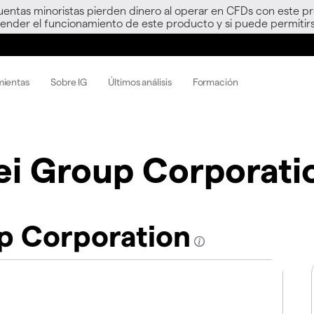
uentas minoristas pierden dinero al operar en CFDs con este p
nder el funcionamiento de este producto y si puede permitirs
mientas
Sobre IG
Últimos análisis
Formación
ei Group Corporati
up Corporation