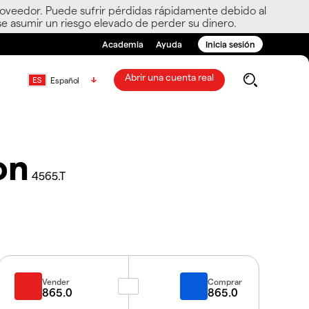
roveedor. Puede sufrir pérdidas rápidamente debido al
e asumir un riesgo elevado de perder su dinero.
Academia
Ayuda
Inicia sesión
Abrir una cuenta real
Español
on
4565.T
Vender
Comprar
865.0
865.0