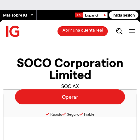
Más sobre IG
Inicia sesión
Español
Abrir una cuenta real
SOCO Corporation
Limited
SOC.AX
Rápido
Seguro
Fiable