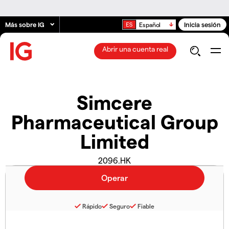
Más sobre IG
Inicia sesión
Español
Abrir una cuenta real
Simcere
Pharmaceutical Group
Limited
2096.HK
Rápido
Seguro
Fiable