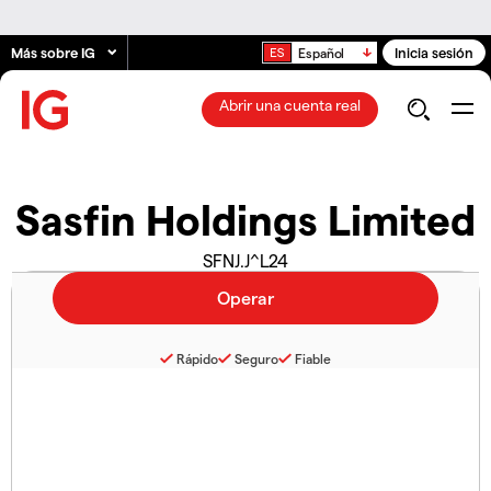
Más sobre IG
Inicia sesión
Español
Abrir una cuenta real
Sasfin Holdings Limited
SFNJ.J^L24
Rápido
Seguro
Fiable