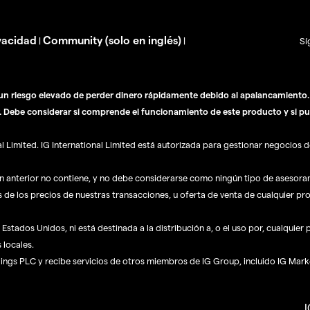
vacidad
Community (solo en inglés)
|
|
Sí
n riesgo elevado de perder dinero rápidamente debido al apalancamiento. E
. Debe considerar si comprende el funcionamiento de este producto y si pu
Limited. IG International Limited está autorizada para gestionar negocios de
ón anterior no contiene, y no debe considerarse como ningún tipo de asesor
s de los precios de nuestras transacciones, u oferta de venta de cualquier pr
Estados Unidos, ni está destinada a la distribución a, o el uso por, cualquier
 locales.
dings PLC y recibe servicios de otros miembros de IG Group, incluido IG Mark