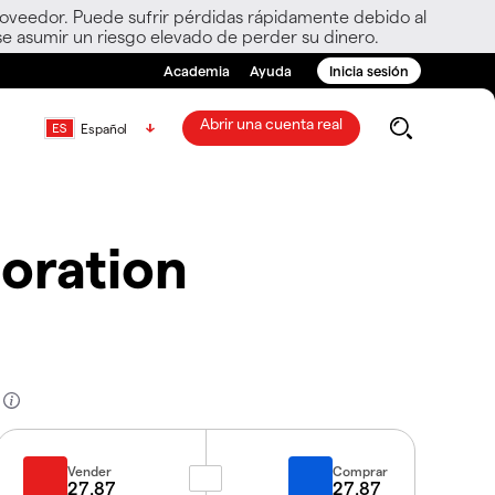
roveedor. Puede sufrir pérdidas rápidamente debido al
e asumir un riesgo elevado de perder su dinero.
Academia
Ayuda
Inicia sesión
Abrir una cuenta real
Español
poration
Vender
Comprar
27.87
27.87