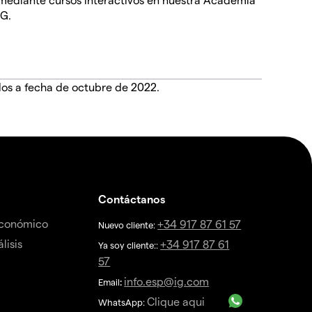
IG.
dos a fecha de octubre de 2022.
Contáctanos
económico
+34 917 87 61 57
Nuevo cliente:
lisis
+34 917 87 61
Ya soy cliente::
57
info.esp@ig.com
Email
:
Clique aqui
WhatsApp: