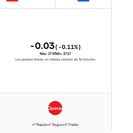
-0.03
(
-0.11
%)
Máx:
27.91
Mín:
27.51
Los precios tienen un retraso mínimo de 15 minutos
Rápido
Seguro
Fiable