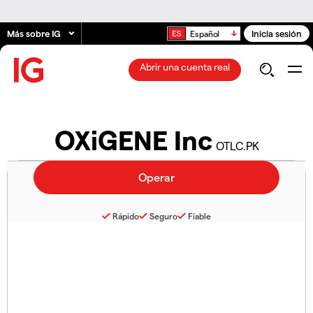
Más sobre IG
Inicia sesión
Español
Abrir una cuenta real
OXiGENE Inc
OTLC.PK
Rápido
Seguro
Fiable