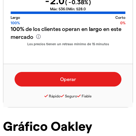
-2.0
(
-0.38
%)
Máx:
536.0
Mín:
528.0
Largo
Corto
100%
0%
100%
de los clientes operan en
largo
en este
mercado
Los precios tienen un retraso mínimo de 15 minutos
Rápido
Seguro
Fiable
Gráfico Oakley