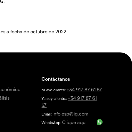
IG.
dos a fecha de octubre de 2022.
Contáctanos
económico
+34 917 87 61 57
Nuevo cliente:
lisis
+34 917 87 61
Ya soy cliente::
57
info.esp@ig.com
Email
:
Clique aqui
WhatsApp: