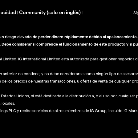
vacidad
Community (solo en inglés)
|
|
Sí
n riesgo elevado de perder dinero rápidamente debido al apalancamiento. E
. Debe considerar si comprende el funcionamiento de este producto y si pu
Limited. IG International Limited está autorizada para gestionar negocios de
ón anterior no contiene, y no debe considerarse como ningún tipo de asesor
s de los precios de nuestras transacciones, u oferta de venta de cualquier pr
Estados Unidos, ni está destinada a la distribución a, o el uso por, cualquier
 locales.
dings PLC y recibe servicios de otros miembros de IG Group, incluido IG Mark