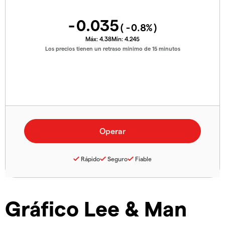
-0.035
(
-0.8
%)
Máx:
4.38
Mín:
4.245
Los precios tienen un retraso mínimo de 15 minutos
Rápido
Seguro
Fiable
Gráfico Lee & Man