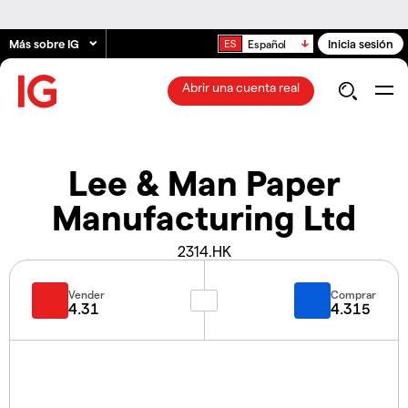
Más sobre IG
Inicia sesión
Español
Abrir una cuenta real
Lee & Man Paper
Manufacturing Ltd
2314.HK
Vender
Comprar
4.31
4.315