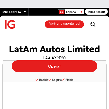
Más sobre IG
Inicia sesión
Español
Abrir una cuenta real
LatAm Autos Limited
LAA.AX^E20
Rápido
Seguro
Fiable