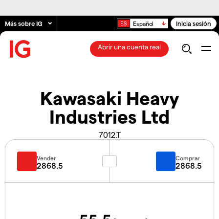
Más sobre IG
Inicia sesión
Español
Abrir una cuenta real
Kawasaki Heavy
Industries Ltd
7012.T
Vender
Comprar
2868.5
2868.5