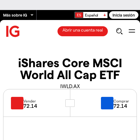
Más sobre IG
Inicia sesión
Español
Abrir una cuenta real
iShares Core MSCI
World All Cap ETF
IWLD.AX
Vender
Comprar
72.14
72.14