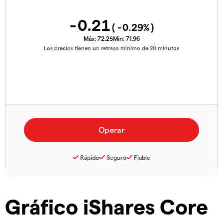
-0.21
(
-0.29
%)
Máx:
72.25
Mín:
71.96
Los precios tienen un retraso mínimo de 20 minutos
Rápido
Seguro
Fiable
Gráfico iShares Core