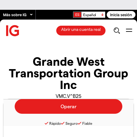
Más sobre IG
Inicia sesión
Español
Abrir una cuenta real
Grande West
Transportation Group
Inc
VMC.V^B25
Rápido
Seguro
Fiable