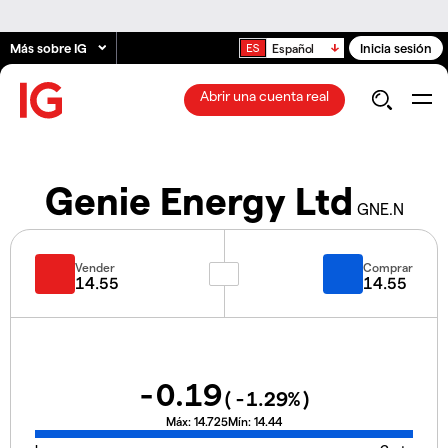
Más sobre IG
Inicia sesión
Español
Abrir una cuenta real
Genie Energy Ltd
GNE.N
Vender
Comprar
14.55
14.55
-0.19
(
-1.29
%)
Máx:
14.725
Mín:
14.44