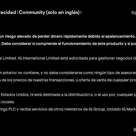
vacidad
Community (solo en inglés)
|
|
Sí
n riesgo elevado de perder dinero rápidamente debido al apalancamiento. E
. Debe considerar si comprende el funcionamiento de este producto y si pu
Limited. IG International Limited está autorizada para gestionar negocios de
ón anterior no contiene, y no debe considerarse como ningún tipo de asesor
s de los precios de nuestras transacciones, u oferta de venta de cualquier pr
Estados Unidos, ni está destinada a la distribución a, o el uso por, cualquier
 locales.
dings PLC y recibe servicios de otros miembros de IG Group, incluido IG Mark