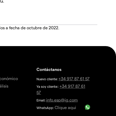
IG.
dos a fecha de octubre de 2022.
Contáctanos
económico
+34 917 87 61 57
Nuevo cliente:
lisis
+34 917 87 61
Ya soy cliente::
57
info.esp@ig.com
Email
:
Clique aqui
WhatsApp: