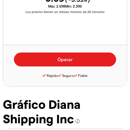
Máx:
2.598
Mín:
2.395
Los precios tienen un retraso mínimo de 20 minutos
Rápido
Seguro
Fiable
Gráfico Diana
Shipping Inc