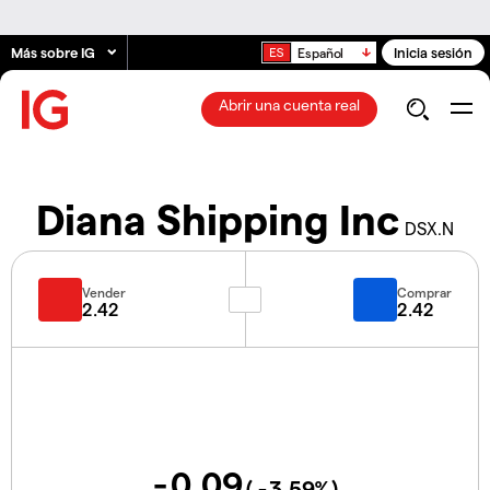
Más sobre IG
Inicia sesión
Español
Abrir una cuenta real
Diana Shipping Inc
DSX.N
Vender
Comprar
2.42
2.42
-0.09
(
-3.59
%)