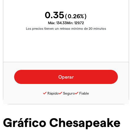
0.35
(
0.26
%)
Máx:
134.33
Mín:
129.72
Los precios tienen un retraso mínimo de 20 minutos
Rápido
Seguro
Fiable
Gráfico Chesapeake