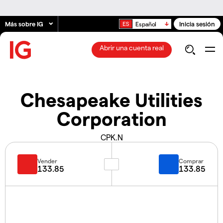
Más sobre IG
Inicia sesión
Español
Abrir una cuenta real
Chesapeake Utilities
Corporation
CPK.N
Vender
Comprar
133.85
133.85