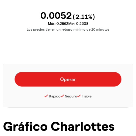
0.0052
(
2.11
%)
Máx:
0.2562
Mín:
0.2308
Los precios tienen un retraso mínimo de 20 minutos
Rápido
Seguro
Fiable
Gráfico Charlottes