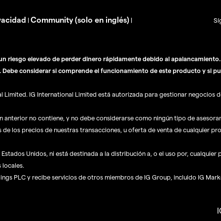
vacidad
Community (solo en inglés)
|
|
Sí
n riesgo elevado de perder dinero rápidamente debido al apalancamiento. E
. Debe considerar si comprende el funcionamiento de este producto y si pu
Limited. IG International Limited está autorizada para gestionar negocios de
ón anterior no contiene, y no debe considerarse como ningún tipo de asesor
s de los precios de nuestras transacciones, u oferta de venta de cualquier pr
Estados Unidos, ni está destinada a la distribución a, o el uso por, cualquier
 locales.
dings PLC y recibe servicios de otros miembros de IG Group, incluido IG Mark