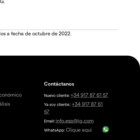
IG.
dos a fecha de octubre de 2022.
Contáctanos
económico
+34 917 87 61 57
Nuevo cliente:
lisis
+34 917 87 61
Ya soy cliente::
57
info.esp@ig.com
Email
:
Clique aqui
WhatsApp: