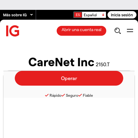
Más sobre IG
Inicia sesión
Español
Abrir una cuenta real
CareNet Inc
2150.T
Rápido
Seguro
Fiable