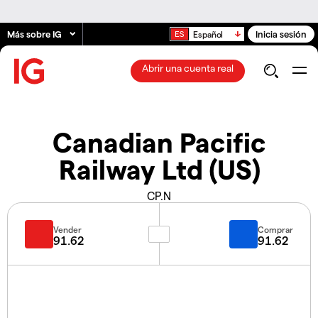
Más sobre IG
Inicia sesión
Español
Abrir una cuenta real
Canadian Pacific
Railway Ltd (US)
CP.N
Vender
Comprar
91.62
91.62