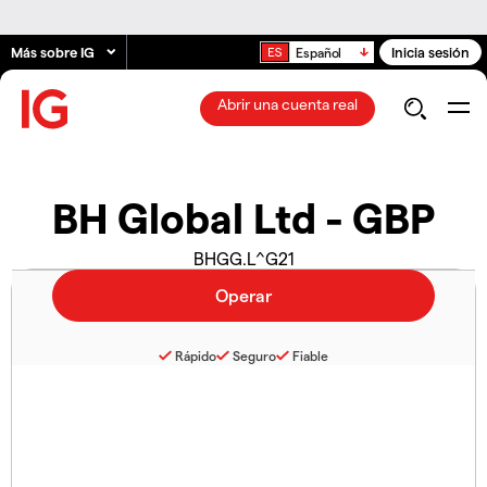
Más sobre IG
Inicia sesión
Español
Abrir una cuenta real
BH Global Ltd - GBP
BHGG.L^G21
Rápido
Seguro
Fiable