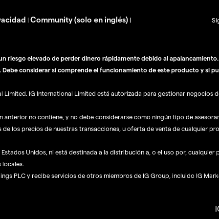
vacidad
Community (solo en inglés)
|
|
Sí
n riesgo elevado de perder dinero rápidamente debido al apalancamiento. E
. Debe considerar si comprende el funcionamiento de este producto y si pu
Limited. IG International Limited está autorizada para gestionar negocios de
ón anterior no contiene, y no debe considerarse como ningún tipo de asesor
s de los precios de nuestras transacciones, u oferta de venta de cualquier pr
Estados Unidos, ni está destinada a la distribución a, o el uso por, cualquier
 locales.
dings PLC y recibe servicios de otros miembros de IG Group, incluido IG Mark