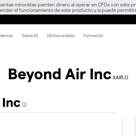
uentas minoristas pierden dinero al operar en CFDs con este p
nder el funcionamiento de este producto y si puede permitirs
mientas
Sobre IG
Últimos análisis
Formación
Beyond Air Inc
XAIR.O
 Inc