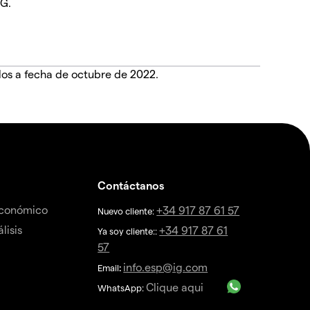
IG.
dos a fecha de octubre de 2022.
Contáctanos
económico
+34 917 87 61 57
Nuevo cliente:
lisis
+34 917 87 61
Ya soy cliente::
57
info.esp@ig.com
Email
:
Clique aqui
WhatsApp: