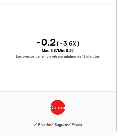
-0.2
(
-3.6
%)
Máx:
5.87
Mín:
5.36
Los precios tienen un retraso mínimo de 15 minutos
Rápido
Seguro
Fiable