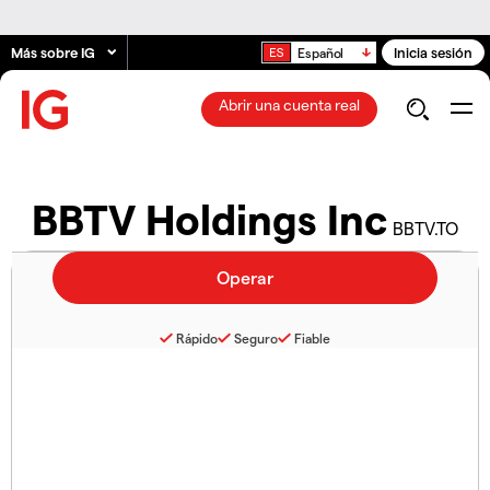
Más sobre IG
Inicia sesión
Español
Abrir una cuenta real
BBTV Holdings Inc
BBTV.TO
Rápido
Seguro
Fiable