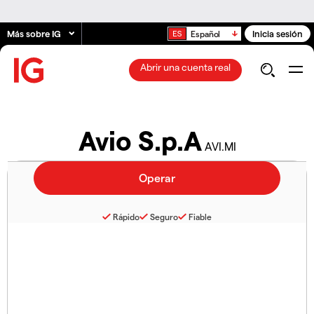
Más sobre IG
Inicia sesión
Español
Abrir una cuenta real
Avio S.p.A
AVI.MI
Rápido
Seguro
Fiable