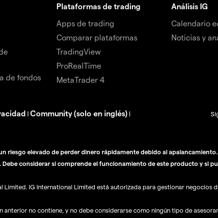
Plataformas de trading
Análisis IG
Apps de trading
Calendario 
Comparar plataformas
Noticias y aná
de
TradingView
ProRealTime
da de fondos
MetaTrader 4
vacidad
Community (solo en inglés)
|
|
Sí
n riesgo elevado de perder dinero rápidamente debido al apalancamiento. E
. Debe considerar si comprende el funcionamiento de este producto y si pu
Limited. IG International Limited está autorizada para gestionar negocios de
ón anterior no contiene, y no debe considerarse como ningún tipo de asesor