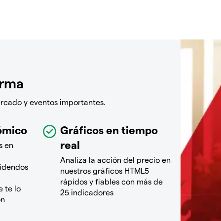
orma
ercado y eventos importantes.
ómico
Gráficos en tiempo
real
s en
Analiza la acción del precio en
videndos
nuestros gráficos HTML5
rápidos y fiables con más de
 te lo
25 indicadores
ón