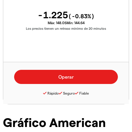
-1.225
(
-0.83
%)
Máx:
148.05
Mín:
144.64
Los precios tienen un retraso mínimo de 20 minutos
Rápido
Seguro
Fiable
Gráfico American