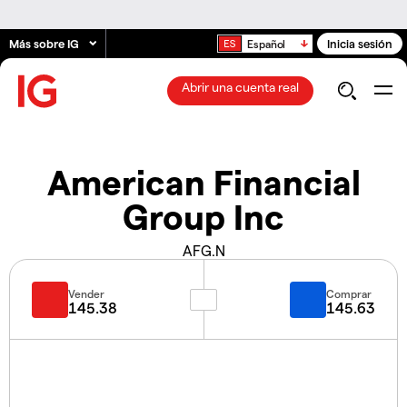
Más sobre IG
Inicia sesión
Español
Abrir una cuenta real
American Financial
Group Inc
AFG.N
Vender
Comprar
145.38
145.63