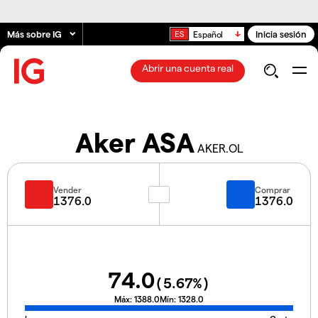
Más sobre IG
Inicia sesión
Español
Abrir una cuenta real
Aker ASA
AKER.OL
Vender
Comprar
1376.0
1376.0
74.0
(
5.67
%)
Máx:
1388.0
Mín:
1328.0