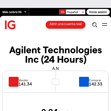
Más sobre IG
Inicia sesión
Español
Abrir una cuenta real
Agilent Technologies
Inc (24 Hours)
A.N
Vender
Comprar
141.34
142.33