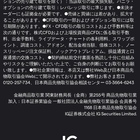
ションの売り建て取引を除く）：当該取引の最大損失額。バニラ・
オプションの売り建て取引：レバレッジ取引に準じます。●未決オ
ーダーにも証拠金が必要です。●売値と買値には差があり、拡大す
ることがあります。●CFD取引の一部および オプション取引には取
引期限があります。●FX・CFD取引の取引コストおよび手数料等は
次の通りです。株式CFDおよび上場投資商品CFDに係る取引手数
料、出金手数料、ライブデータ・チャートの各利用料、スワップポ
イント、調達コスト、アドオン、配当金相当額、借株コスト、ノー
スリッページ注文保証料、ノックアウトプレミアム。損益通貨と口
座通貨の交換コスト。 ●契約締結前交付書面を熟読し十分に仕組み
やリスクをご理解いただいた上で、ご自身の判断にてお取引をお願
い致します。●弊社企業情報は、本店又は弊社Web及び日本商品先
物取引協会Webにて開示されております。●弊社お客さま窓口
0120-257-734、日本商品先物取引協会相談センター 03-3664-6243
金融商品取引業 関東財務局長（金商）第255号 商品先物取引業
加入：日本証券業協会 一般社団法人金融先物取引業協会 会員番号
1168 日本商品先物取引協会
IG証券株式会社 IG Securities Limited.