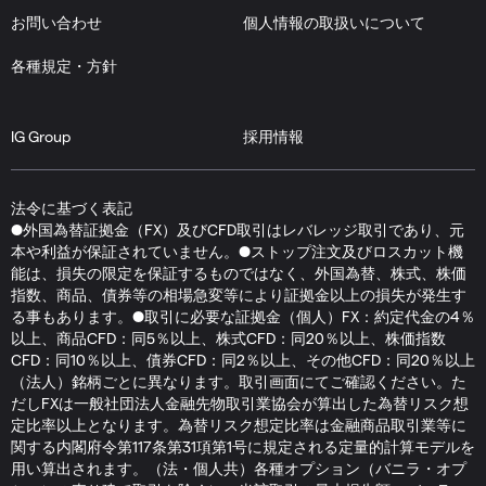
お問い合わせ
個人情報の取扱いについて
各種規定・方針
IG Group
採用情報
法令に基づく表記
●外国為替証拠金（FX）及びCFD取引はレバレッジ取引であり、元
本や利益が保証されていません。●ストップ注文及びロスカット機
能は、損失の限定を保証するものではなく、外国為替、株式、株価
指数、商品、債券等の相場急変等により証拠金以上の損失が発生す
る事もあります。●取引に必要な証拠金（個人）FX：約定代金の4％
以上、商品CFD：同5％以上、株式CFD：同20％以上、株価指数
CFD：同10％以上、債券CFD：同2％以上、その他CFD：同20％以上
（法人）銘柄ごとに異なります。取引画面にてご確認ください。た
だしFXは一般社団法人金融先物取引業協会が算出した為替リスク想
定比率以上となります。為替リスク想定比率は金融商品取引業等に
関する内閣府令第117条第31項第1号に規定される定量的計算モデルを
用い算出されます。（法・個人共）各種オプション（バニラ・オプ