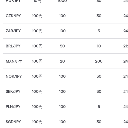
HUF/JPY
10円
1000
30
2
CZK/JPY
100円
100
30
2
ZAR/JPY
100円
100
5
2
BRL/JPY
100円
50
10
21
MXN/JPY
100円
20
200
2
NOK/JPY
100円
100
30
2
SEK/JPY
100円
100
30
2
PLN/JPY
100円
100
5
2
SGD/JPY
100円
100
30
2