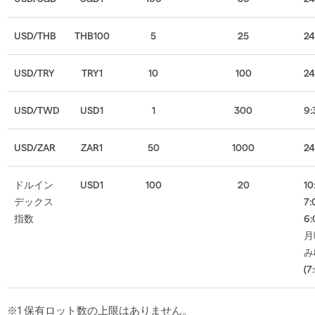
USD/THB
THB100
5
25
2
USD/TRY
TRY1
10
100
2
USD/TWD
USD1
1
300
9:
USD/ZAR
ZAR1
50
1000
2
ドルイン
USD1
100
20
10
デックス
7:
指数
6:
月
み
(7
※1 保有ロット数の上限はありません。