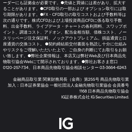
ーダーにも証拠金が必要です。●売値と買値には差があり、拡大す
ることがあります。●CFD取引の一部および オプション取引には取
引期限があります。●FX・CFD取引の取引コストおよび手数料等は
次の通りです。株式CFDおよび上場投資商品CFDに係る取引手数
料、出金手数料、ライブデータ・チャートの各利用料、スワップポ
イント、調達コスト、アドオン、配当金相当額、借株コスト、ノー
スリッページ注文保証料、ノックアウトプレミアム。損益通貨と口
座通貨の交換コスト。 ●契約締結前交付書面を熟読し十分に仕組み
やリスクをご理解いただいた上で、ご自身の判断にてお取引をお願
い致します。●弊社企業情報は、本店又は弊社Web及び日本商品先
物取引協会Webにて開示されております。●弊社お客さま窓口
0120-257-734、日本商品先物取引協会相談センター 03-3664-6243
金融商品取引業 関東財務局長（金商）第255号 商品先物取引業
加入：日本証券業協会 一般社団法人金融先物取引業協会 会員番号
1168 日本商品先物取引協会
IG証券株式会社 IG Securities Limited.