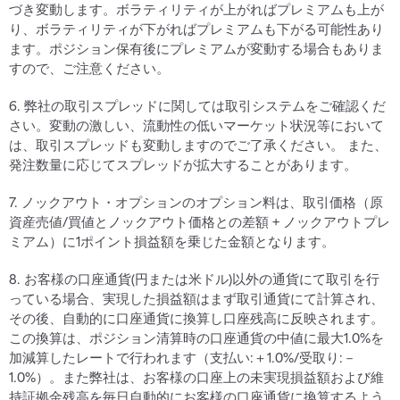
づき変動します。ボラティリティが上がればプレミアムも上が
り、ボラティリティが下がればプレミアムも下がる可能性あり
ます。ポジション保有後にプレミアムが変動する場合もありま
すので、ご注意ください。
6. 弊社の取引スプレッドに関しては取引システムをご確認くだ
さい。変動の激しい、流動性の低いマーケット状況等において
は、取引スプレッドも変動しますのでご了承ください。 また、
発注数量に応じてスプレッドが拡大することがあります。
7. ノックアウト・オプションのオプション料は、取引価格（原
資産売値/買値とノックアウト価格との差額 + ノックアウトプレ
ミアム）に1ポイント損益額を乗じた金額となります。
8. お客様の口座通貨(円または米ドル)以外の通貨にて取引を行
っている場合、実現した損益額はまず取引通貨にて計算され、
その後、自動的に口座通貨に換算し口座残高に反映されます。
この換算は、ポジション清算時の口座通貨の中値に最大1.0%を
加減算したレートで行われます（支払い:＋1.0%/受取り:－
1.0%）。また弊社は、お客様の口座上の未実現損益額および維
持証拠金残高を毎日自動的にお客様の口座通貨に換算するよう