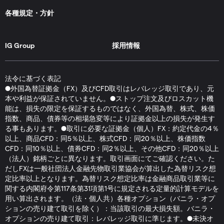
各種規定・方針
IG Group
採用情報
法令に基づく表記
●外国為替証拠金（FX）及びCFD取引はレバレッジ取引であり、元
本や利益が保証されていません。●ストップ注文及びロスカット機
能は、損失の限定を保証するものではなく、外国為替、株式、株価
指数、商品、債券等の相場急変等により証拠金以上の損失が発生す
る事もあります。●取引に必要な証拠金（個人）FX：約定代金の4％
以上、商品CFD：同5％以上、株式CFD：同20％以上、株価指数
CFD：同10％以上、債券CFD：同2％以上、その他CFD：同20％以上
（法人）銘柄ごとに異なります。取引画面にてご確認ください。た
だしFXは一般社団法人金融先物取引業協会が算出した為替リスク想
定比率以上となります。為替リスク想定比率は金融商品取引業等に
関する内閣府令第117条第31項第1号に規定される定量的計算モデルを
用い算出されます。（法・個人共）各種オプション（バニラ・オプ
ションの売り建て取引を除く）：当該取引の最大損失額。バニラ・
オプションの売り建て取引：レバレッジ取引に準じます。●未決オ