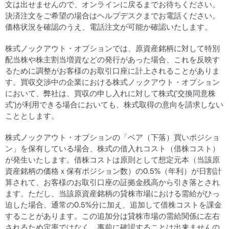
文は出せませんので、オンラインに戻るまでお待ちください。
決済注文をご希望の場合はヘルプデスクまでお電話ください。
価格状況を確認のうえ、電話注文が可能か確認いたします。
株式ノックアウト・オプションでは、原資産銘柄に対して特別
配当株や株主割当増資などの発行があった場合、これを反映す
るために調整がお客様のお取引口座に計上されることがありま
す。買収交渉中の企業における株式ノックアウト・オプション
において、弊社は、買収の申し入れに対して株式('交換同意株
式')が利用できる場合においても、株式取得の意向を請求しない
こととします。
株式ノックアウト・オプションの「ベア（下落）買いポジショ
ン」を保有している場合、株式の借入れコスト（借株コスト）
が発生いたします。借株コストは原則として想定元本（当該原
資産銘柄の価格ｘ保有ポジション数）の0.5%（年利）が日割計
算されて、お客様のお取引口座の証拠金残高から引き落とされ
ます。ただし、当該原資産銘柄の貸株市場における需給がひっ
迫した場合、通常の0.5%分に加え、追加して借株コストを課金
することがあります。この追加分は貸株市場の需給関係に左右
されるため定率ではなく、事前に確認することは出来ませんの