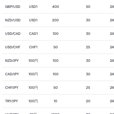
GBP/USD
USD1
400
50
2
NZD/USD
USD1
200
30
2
USD/CAD
CAD1
100
30
2
USD/CHF
CHF1
50
25
2
NZD/JPY
100円
100
30
2
CAD/JPY
100円
100
30
2
CHF/JPY
100円
50
25
2
TRY/JPY
100円
10
20
2