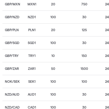
GBP/MXN
MXN1
20
750
2
GBP/NZD
NZD1
100
30
2
GBP/PLN
PLN1
20
125
2
GBP/SGD
SGD1
100
30
2
GBP/TRY
TRY1
10
150
2
GBP/ZAR
ZAR1
50
1500
2
NOK/SEK
SEK1
100
100
2
NZD/AUD
AUD1
100
30
2
NZD/CAD
CAD1
100
30
2