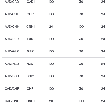
AUD/CAD
CAD1
100
30
2
AUD/CHF
CHF1
100
30
2
AUD/CNH
CNH1
20
100
2
AUD/EUR
EUR1
100
30
2
AUD/GBP
GBP1
100
30
2
AUD/NZD
NZD1
100
30
2
AUD/SGD
SGD1
100
30
2
CAD/CHF
CHF1
100
30
2
CAD/CNH
CNH1
20
100
2