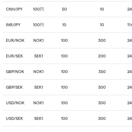
CNH/JPY
100円
50
10
2
INR/JPY
100円
10
10
11
EUR/NOK
NOK1
100
300
2
EUR/SEK
SEK1
100
200
2
GBP/NOK
NOK1
100
350
2
GBP/SEK
SEK1
100
300
2
USD/NOK
NOK1
100
300
2
USD/SEK
SEK1
100
300
2