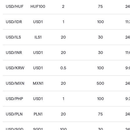
USD/HUF
HUF100
2
75
2
USD/IDR
USD1
1
100
11
USD/ILS
ILS1
20
30
2
USD/INR
USD1
20
30
11
USD/KRW
USD1
0.5
100
9:
USD/MXN
MXN1
20
500
2
USD/PHP
USD1
1
100
9:
USD/PLN
PLN1
20
75
2
USD/SGD
SGD1
100
30
2