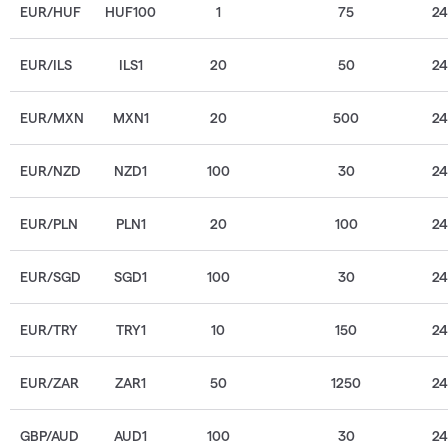
EUR/HUF
HUF100
1
75
2
EUR/ILS
ILS1
20
50
2
EUR/MXN
MXN1
20
500
2
EUR/NZD
NZD1
100
30
2
EUR/PLN
PLN1
20
100
2
EUR/SGD
SGD1
100
30
2
EUR/TRY
TRY1
10
150
2
EUR/ZAR
ZAR1
50
1250
2
GBP/AUD
AUD1
100
30
2