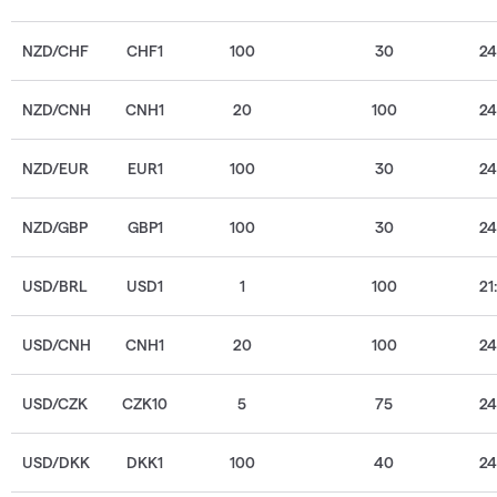
NZD/CHF
CHF1
100
30
2
NZD/CNH
CNH1
20
100
2
NZD/EUR
EUR1
100
30
2
NZD/GBP
GBP1
100
30
2
USD/BRL
USD1
1
100
21
USD/CNH
CNH1
20
100
2
USD/CZK
CZK10
5
75
2
USD/DKK
DKK1
100
40
2