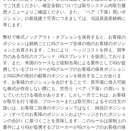
でご注意ください。確定金額については取引システム内取引履
歴メニューよりご確認ください。また、「ベア（下落）買いポ
ジション」の新規建て可否につきましては、当該原資産銘柄に
準じます。
弊社で株式ノックアウト・オプションを保有すると、お客様の
ポジションは銘柄ごとにIGグループ全体の他のお客様のポジシ
ョンと合算されます。これにより、ヘッジコストを抑え、競争
力のある当社のスプレッド（IGスプレッド）を提供しておりま
す。また、米国のケースなど規制当局による要件としてIGが提
携しているブローカーがIGグループのお客様の保有ポジション
とIG以外の他社の顧客のポジションを統合することがありま
す。お客様のポジションを合計することで、原市場に借入可能
な株式が存在しない際にも、空売り（ベア（下落）の買い）を
していただける場合があります。しかし一方でこれは、お客様
が取引を行う場合、ブローカーまたは取引所によるその注文の
扱いは、お客様ご自身のポジションではなく、純合計ポジショ
ン（すべてのお客様のポジションおよびヘッジされたポジショ
ンの合計）に基づくことを意味します。このルールは規制上の
要件によりIGが提携するブローカーがIGグループのお客様の保