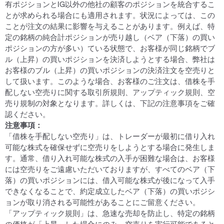
有ポジションとIG以外の他社の顧客のポジションを統合するこ
とが求められる場合にも適用されます。状況によっては、この
ことが注文の結果に影響を与えることがあります。例えば、特
定の銘柄の純合計ポジションが売り越し（ベア（下落）の買い
ポジションの方が多い）ている状態で、お客様が同じ銘柄でブ
ル（上昇）の買いポジションを決済しようとする場合、弊社は
お客様のブル（上昇）の買いポジションの決済注文を空売りと
して扱います。このような場合、お客様のご注文は、借株を手
配しない空売りに関する取引所規則、アップティック規則、空
売り規制の対象となります。詳しくは、下記の注意事項をご確
認ください。
注意事項：
「借株を手配しない空売り」は、トレーダーが最初に借り入れ
可能な株式を確保せずに空売りをしようとする場合に発生しま
す。通常、借り入れ可能な株式の入手が困難な場合は、お客様
には空売りをご遠慮いただいておりますが、すべてのベア（下
落）の買いポジションには、借入可能な株式が後になって入手
できなくなることで、約定成立したベア（下落）の買いポジシ
ョンが取り消される可能性があることにご留意ください。
「アップティック規則」は、急速な売却を防止し、特定の銘柄