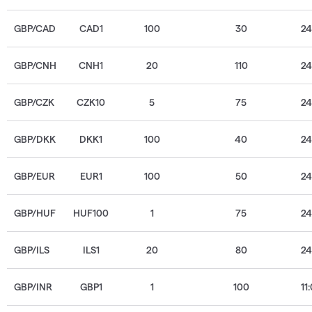
GBP/CAD
CAD1
100
30
2
GBP/CNH
CNH1
20
110
2
GBP/CZK
CZK10
5
75
2
GBP/DKK
DKK1
100
40
2
GBP/EUR
EUR1
100
50
2
GBP/HUF
HUF100
1
75
2
GBP/ILS
ILS1
20
80
2
GBP/INR
GBP1
1
100
11