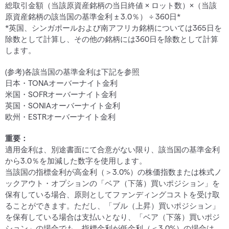
総取引金額（当該原資産銘柄の当日終値 × ロット数）×（当該
原資産銘柄の該当国の基準金利 ± 3.0％） ÷ 360日*
*英国、シンガポールおよび南アフリカ銘柄については365日を
除数として計算し、その他の銘柄には360日を除数として計算
します。
(参考)各該当国の基準金利は下記を参照
日本・TONAオーバーナイト金利
米国・SOFRオーバーナイト金利
英国・SONIAオーバーナイト金利
欧州・ESTRオーバーナイト金利
重要：
適用金利は、別途書面にて合意がない限り、該当国の基準金利
から3.0％を加減した数字を使用します。
当該国の指標金利が高金利（＞3.0%）の株価指数または株式ノ
ックアウト・オプションの「ベア（下落）買いポジション」を
保有している場合、原則としてファンディングコストを受け取
ることができます。ただし、「ブル（上昇）買いポジション」
を保有している場合は支払いとなり、「ベア（下落）買いポジ
ション」の場合でも、指標金利が低金利（＜3.0%）の場合は、