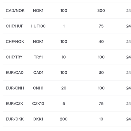
CAD/NOK
NOK1
100
300
2
CHF/HUF
HUF100
1
75
2
CHF/NOK
NOK1
100
40
2
CHF/TRY
TRY1
10
100
2
EUR/CAD
CAD1
100
30
2
EUR/CNH
CNH1
20
100
2
EUR/CZK
CZK10
5
75
2
EUR/DKK
DKK1
200
10
2