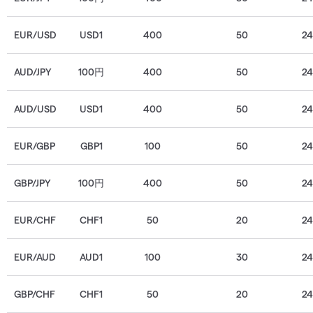
EUR/USD
USD1
400
50
2
AUD/JPY
100円
400
50
2
AUD/USD
USD1
400
50
2
EUR/GBP
GBP1
100
50
2
GBP/JPY
100円
400
50
2
EUR/CHF
CHF1
50
20
2
EUR/AUD
AUD1
100
30
2
GBP/CHF
CHF1
50
20
2