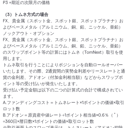
P3 =期近の次限月の価格
（3）トムネ方式の場合
FX、貴金属（スポット金、スポット銀、スポットプラチナ）お
よびベースメタル（アルミニウム、銅、鉛、ニッケル、亜鉛）
ノックアウト・オプション
FX、貴金属（スポット金、スポット銀、スポットプラチナ）お
よびベースメタル（アルミニウム、銅、鉛、ニッケル、亜鉛）
のスワップポイント等の計算にはトムネ（TomNext）取引を使
用します。
トムネ取引を行うことによりポジションを自動ロールオーバー
いたします。その際、2通貨間の実勢金利差やリースレートと通
貨の金利差、アドオン（付加金利相当額）などからスワップポ
イント等の受け払いが発生いたします。
受け払い予定金額は以下の二つの計算式の合計で構成されてい
ます。
A.ファンディングコスト＝トムネレート×1ポイントの価値×取引
ロット数
＊
B.アドオン＝原資産中値レート÷1ポイント相当値×0.6％（
）
÷360日×暦日数×1ポイントの価値×取引ロット数
※取引画面上のスワップ表示は、トムネレート（アドオン控除