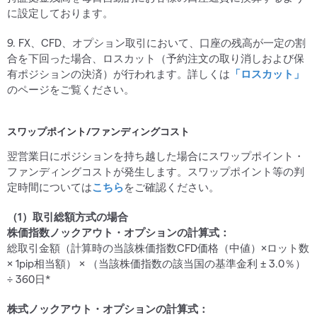
に設定しております。
9. FX、CFD、オプション取引において、口座の残高が一定の割
合を下回った場合、ロスカット（予約注文の取り消しおよび保
有ポジションの決済）が行われます。詳しくは
「ロスカット」
のページをご覧ください。
スワップポイント/ファンディングコスト
翌営業日にポジションを持ち越した場合にスワップポイント・
ファンディングコストが発生します。スワップポイント等の判
定時間については
こちら
をご確認ください。
（1）取引総額方式の場合
株価指数ノックアウト・オプションの計算式：
総取引金額（計算時の当該株価指数CFD価格（中値）×ロット数
× 1pip相当額） × （当該株価指数の該当国の基準金利 ± 3.0％）
÷ 360日*
株式ノックアウト・オプションの計算式：