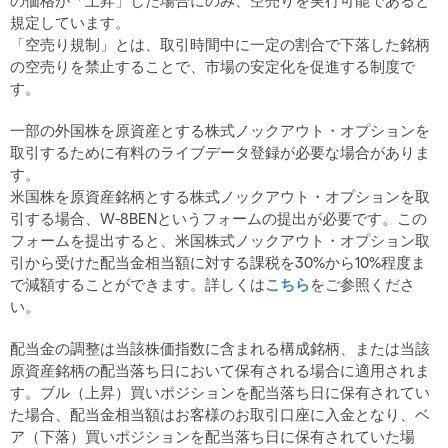
の価格が「上昇」した場合にのみ、空売りを実行可能であると
規定しています。
「空売り規制」とは、取引時間中に一定の割合で下落した銘柄
の空売りを禁止することで、市場の安定化を促進する制度で
す。
一部の外国株を原資産とする株式ノックアウト・オプションを
取引するために有料のライブデータ登録が必要な場合がありま
す。
米国株を原資産銘柄とする株式ノックアウト・オプションを取
引する場合、W-8BENというフォームの提出が必要です。この
フォームを提出すると、米国株式ノックアウト・オプション取
引から受けた配当金相当額に対する課税を30%から10%程度ま
で減額することができます。詳しくは
こちら
をご参照くださ
い。
配当金の調整は当該株価指数に含まれる構成銘柄、または当該
原資産銘柄の配当落ち日において保有される場合に適用されま
す。ブル（上昇）買いポジションを配当落ち日に保有されてい
た場合、配当金相当額はお客様のお取引口座に入金となり、ベ
ア（下落）買いポジションを配当落ち日に保有されていた場