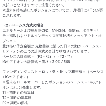
支払いとなりますのでご注意ください。
※週末を持ち越したポジションについては、月曜日に3日分が課
金されます。
（2）ベーシス方式の場合
エネルギーおよび農産物CFD、NYHG銅、鉄鉱石、ボラティリ
ティ指数およびドルインデックス関連銘柄のノックアウト・オ
プション
受け払い予定金額は 先物曲線に沿った日々の動き（ベーシス）
とアドオンの二つの計算式の合計で構成されています。
ベーシスの計算式 = （P3 - P2） / （T2 - T1）
IGのアドオンの計算式 = 価格 x 3.0% / 365
ファンディングコスト = ロット数 × 1ピップ相当額 × （ベーシス
± IGのアドオン）
※週末をロールオーバーしたポジションのベーシス＋IGのアド
オンは3日分発生します。
T1 = 前期近の清算日
T2 = 期近の清算日
P2 = 期近の価格