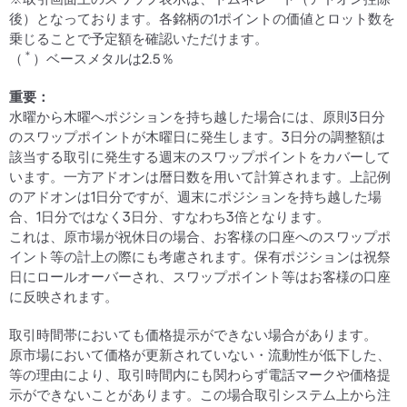
後）となっております。各銘柄の1ポイントの価値とロット数を
乗じることで予定額を確認いただけます。
＊
（
）ベースメタルは2.5％
重要：
水曜から木曜へポジションを持ち越した場合には、原則3日分
のスワップポイントが木曜日に発生します。3日分の調整額は
該当する取引に発生する週末のスワップポイントをカバーして
います。一方アドオンは暦日数を用いて計算されます。上記例
のアドオンは1日分ですが、週末にポジションを持ち越した場
合、1日分ではなく3日分、すなわち3倍となります。
これは、原市場が祝休日の場合、お客様の口座へのスワップポ
イント等の計上の際にも考慮されます。保有ポジションは祝祭
日にロールオーバーされ、スワップポイント等はお客様の口座
に反映されます。
取引時間帯においても価格提示ができない場合があります。
原市場において価格が更新されていない・流動性が低下した、
等の理由により、取引時間内にも関わらず電話マークや価格提
示ができないことがあります。この場合取引システム上から注