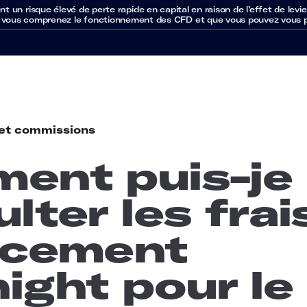
un risque élevé de perte rapide en capital en raison de l’effet de levie
 vous comprenez le fonctionnement des CFD et que vous pouvez vous per
 et commissions
ent puis-je
lter les frai
ncement
ight pour le