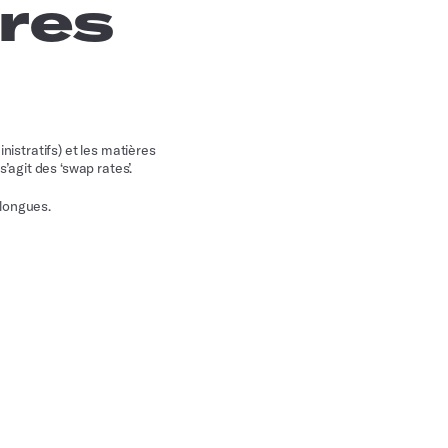
ères
nistratifs) et les matières
’agit des ‘swap rates’.
 longues.