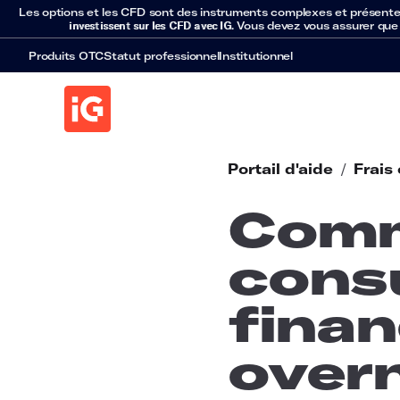
Les options et les CFD sont des instruments complexes et présentent 
investissent sur les CFD avec IG
. Vous devez vous assurer que
Produits OTC
Statut professionnel
Institutionnel
Portail d'aide
/
Frais
Comm
consu
fina
overn