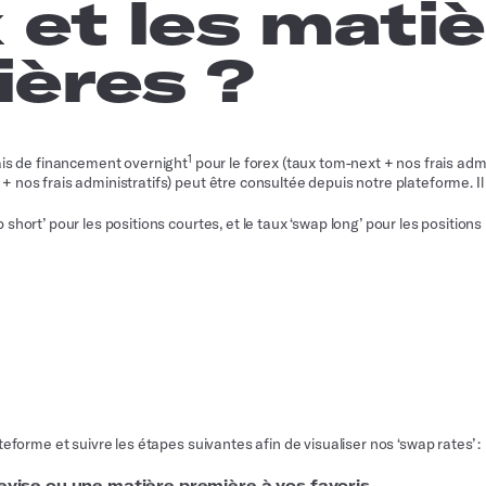
 et les mati
ières ?
1
ais de financement overnight
pour le forex (taux tom-next + nos frais admi
nos frais administratifs) peut être consultée depuis notre plateforme. Il s
short’ pour les positions courtes, et le taux ‘swap long’ pour les positions
teforme et suivre les étapes suivantes afin de visualiser nos ‘swap rates’ :
devise ou une matière première à vos favoris