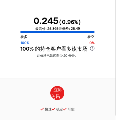
0.245
(
0.96
%)
最高价:
25.865
最低价:
25.49
看多
看空
100%
0%
100%
的持仓客户看多该市场
此价格已延迟至少 20 分钟。
快速
稳定
可靠