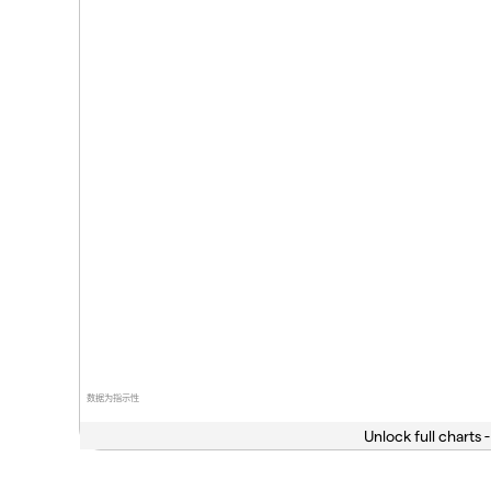
数据为指示性
Unlock full charts -