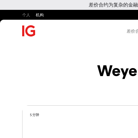
差价合约为复杂的金融
个人
机构
差价合
Weyer
5 分钟