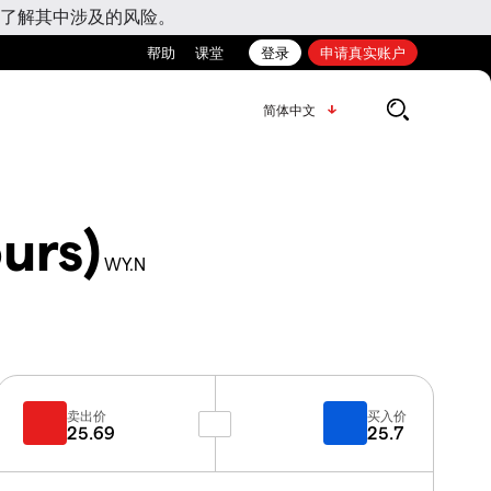
了解其中涉及的风险。
帮助
课堂
登录
申请真实账户
简体中文
urs)
WY.N
卖出价
买入价
25.69
25.7