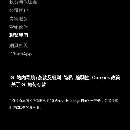
收费与保证金
公司账户
贵宾服务
营销伙伴
聯繫我們
網頁聊天
WhatsApp
IG
站内导航
条款及细则
隐私
脆弱性
Cookies 政策
|
|
|
|
|
关于IG
如何存款
|
|
^
IG是IG集团控股有限公司(IG Group Holdings Plc)的一部分，后者是富
时250指数的成分股。