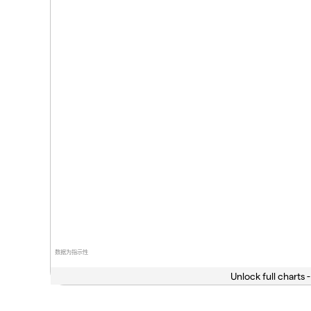
数据为指示性
Unlock full charts -