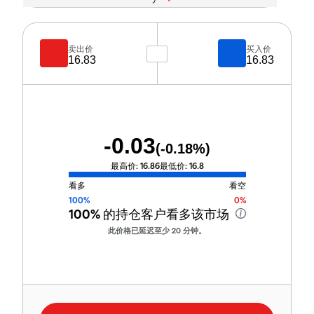
卖出价
买入价
16.83
16.83
-0.03
(
-0.18
%)
最高价:
16.86
最低价:
16.8
看多
看空
100%
0%
100%
的持仓客户看多该市场
此价格已延迟至少 20 分钟。