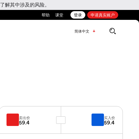
了解其中涉及的风险。
帮助
课堂
登录
申请真实账户
简体中文
卖出价
买入价
59.4
59.4