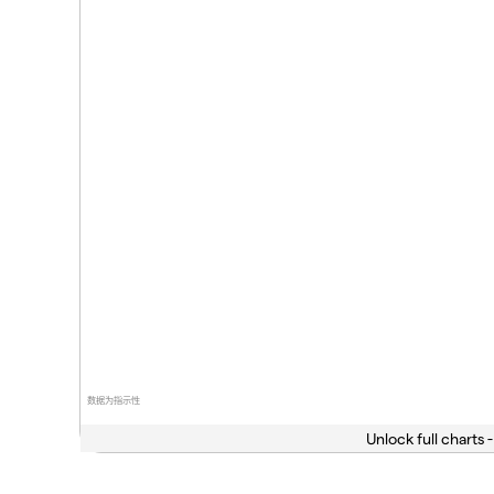
数据为指示性
Unlock full charts -