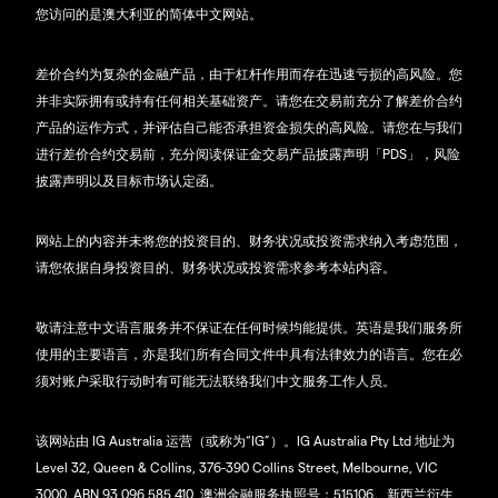
您访问的是澳大利亚的简体中文网站。
差价合约为复杂的金融产品，由于杠杆作用而存在迅速亏损的高风险。您
并非实际拥有或持有任何相关基础资产。请您在交易前充分了解差价合约
产品的运作方式，并评估自己能否承担资金损失的高风险。请您在与我们
进行差价合约交易前，充分阅读保证金交易产品披露声明「PDS」，风险
披露声明以及目标市场认定函。
网站上的内容并未将您的投资目的、财务状况或投资需求纳入考虑范围，
请您依据自身投资目的、财务状况或投资需求参考本站内容。
敬请注意中文语言服务并不保证在任何时候均能提供。英语是我们服务所
使用的主要语言，亦是我们所有合同文件中具有法律效力的语言。您在必
须对账户采取行动时有可能无法联络我们中文服务工作人员。
该网站由 IG Australia 运营（或称为“IG”）。IG Australia Pty Ltd 地址为
Level 32, Queen & Collins, 376-390 Collins Street, Melbourne, VIC
3000. ABN 93 096 585 410, 澳洲金融服务执照号：515106。新西兰衍生