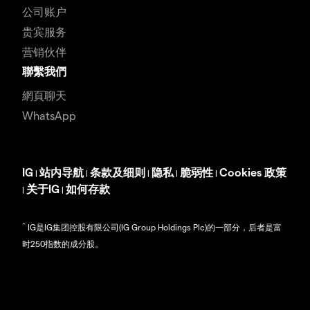
公司账户
贵宾服务
营销伙伴
聯繫我們
網頁聊天
WhatsApp
IG
站内导航
条款及细则
隐私
脆弱性
Cookies 政策
|
|
|
|
|
关于IG
如何存款
|
|
^
IG是IG集团控股有限公司(IG Group Holdings Plc)的一部分，后者是富
时250指数的成分股。